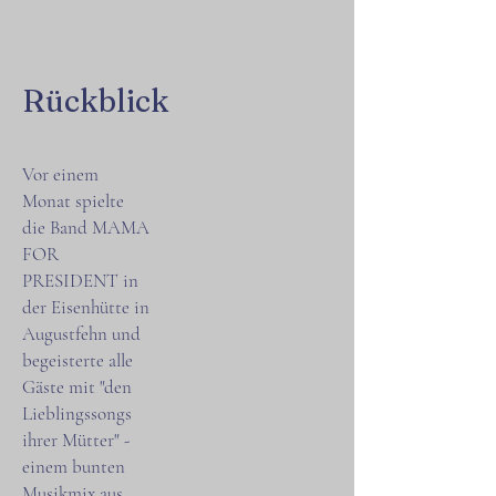
Rückblick
Vor einem
Monat spielte
die Band MAMA
FOR
PRESIDENT in
der Eisenhütte in
Augustfehn und
begeisterte alle
Gäste mit "den
Lieblingssongs
ihrer Mütter" -
einem bunten
Musikmix aus