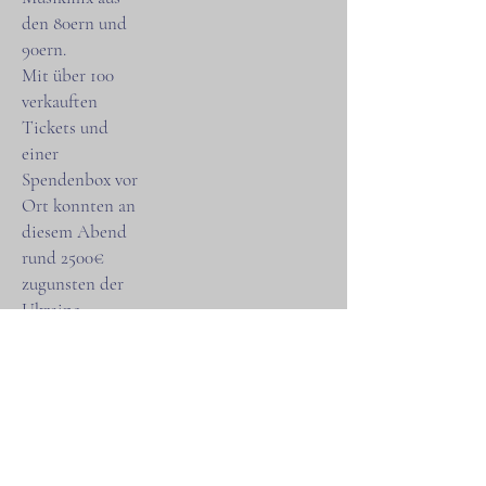
den 80ern und
90ern.
Mit über 100
verkauften
Tickets und
einer
Spendenbox vor
Ort konnten an
diesem Abend
rund 2500€
zugunsten der
Ukraine
gesammelt
werden.
Wir sagen
VIELEN DANK!