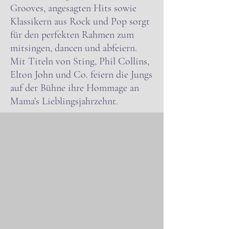
Grooves, angesagten Hits sowie
Klassikern aus Rock und Pop sorgt
für den perfekten Rahmen zum
mitsingen, dancen und abfeiern.
Mit Titeln von Sting, Phil Collins,
Elton John und Co. feiern die Jungs
auf der Bühne ihre Hommage an
Mama's Lieblingsjahrzehnt.