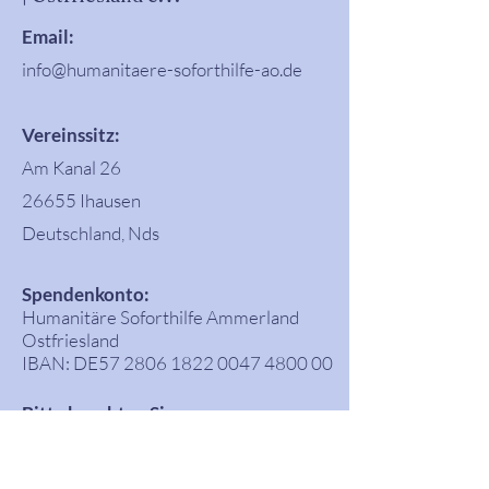
Email:
info@humanitaere-soforthilfe-ao.de
Vereinssitz:
Am Kanal 26
26655 Ihausen
Deutschland, Nds
Spendenkonto:
Humanitäre Soforthilfe Ammerland
Ostfriesland
IBAN: DE57
2806 1822 0047 4800
00
Bitte beachten Sie:
Der Gesetzgeber hat die Spendenhöhe,
die ohne Nachweis beim Finanzamt